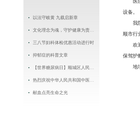
医
设备。
•
以法守岐黄 九载启新章
我
•
文化理念为魂，守护健康为责——河东街道社区卫生服务中心工作纪实
顺市行
•
三八节妇科体检优惠活动进行时
欢
•
抑郁症的科普文章
保驾护
地
•
【世界糖尿病日】顺城区人民医院开展糖尿病日宣传活动 抚顺市顺城区人民医院 2024年11月14日 14:51 辽宁
•
热烈庆祝中华人民共和国中医药法实施七周年
•
献血点亮生命之光